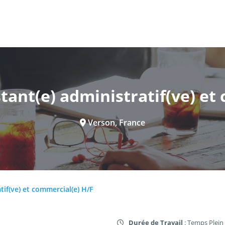
stant(e) administratif(ve) et
Verson, France
tif(ve) et commercial(e) H/F
Durée de Travail
: Temps Plein