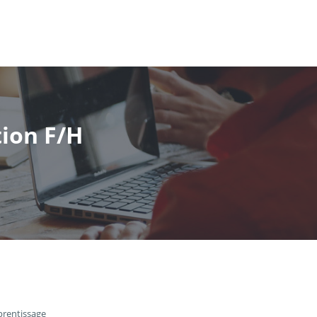
ion F/H
prentissage