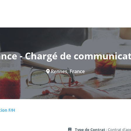
ance - Chargé de communicat
Rennes, France
tion F/H
Type de Contrat
: Contrat d'ap