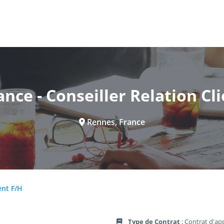
nce - Conseiller Relation Cl
Rennes, France
ent F/H
Type de Contrat
: Contrat d'ap