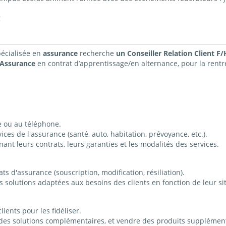
!
pécialisée en
assurance
r
echerche
un Conseiller Relation Client F/
 Assurance
en contrat
d’apprentissage/en alternance
, pour la rent
ce ou au téléphone.
ices de l'assurance (santé, auto, habitation, prévoyance, etc.).
nt leurs contrats, leurs garanties et les modalités des services.
ts d'assurance (souscription, modification, résiliation).
 solutions adaptées aux besoins des clients en fonction de leur si
lients pour les fidéliser.
r des solutions complémentaires, et vendre des produits supplémenta