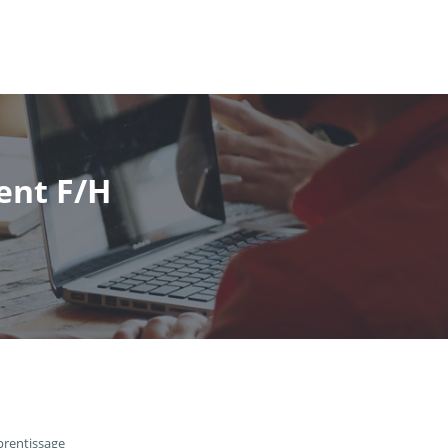
ient F/H
prentissage