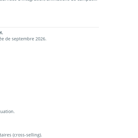
H.
rée de septembre 2026.
tuation.
ires (cross-selling).