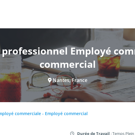
professionnel Employé com
commercial
Nantes, France
mployé commerciale - Employé commercial
Durée de Travail
: Temps Plein