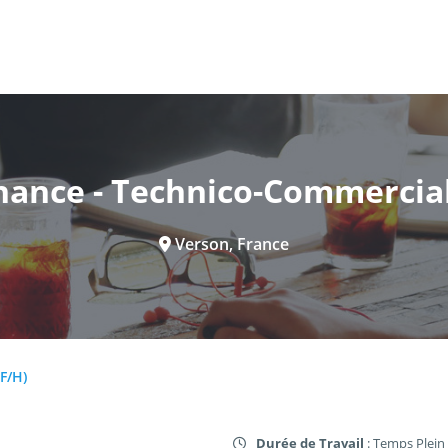
nance - Technico-Commercial
Verson, France
F/H)
Durée de Travail
: Temps Plein