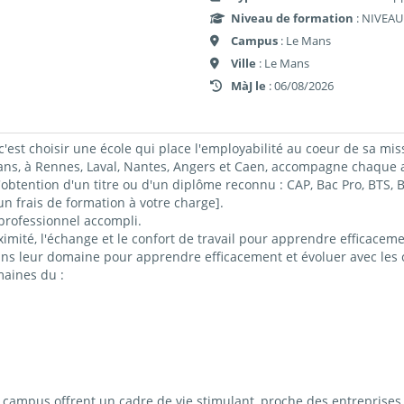
Niveau de formation
: NIVEAU
Campus
: Le Mans
Ville
: Le Mans
MàJ le
: 06/08/2026
c'est choisir une école qui place l'employabilité au coeur de sa mis
 à Rennes, Laval, Nantes, Angers et Caen, accompagne chaque ap
obtention d'un titre ou d'un diplôme reconnu : CAP, Bac Pro, BTS
 frais de formation à votre charge].
professionnel accompli.
imité, l'échange et le confort de travail pour apprendre efficacemen
ns leur domaine pour apprendre efficacement et évoluer avec les c
maines du :
ampus offrent un cadre de vie stimulant, proche des entreprises 