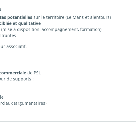
s
tes potentielles
sur le territoire (Le Mans et alentours)
iblée et qualitative
L (mise à disposition, accompagnement, formation)
ntrantes
r associatif.
e commerciale
de PSL
our de supports :
le
rciaux (argumentaires)