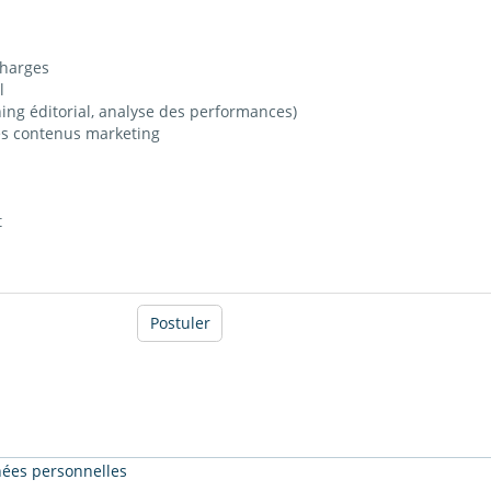
charges
l
ning éditorial, analyse des performances)
 les contenus marketing
t
Postuler
nnées personnelles