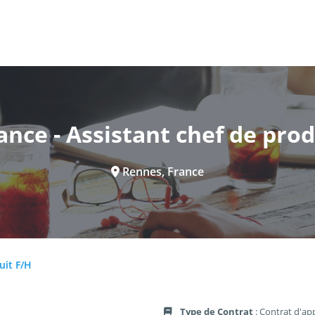
ance - Assistant chef de prod
Rennes, France
uit F/H
Type de Contrat
: Contrat d'ap