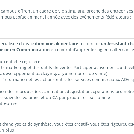
ampus offrent un cadre de vie stimulant, proche des entreprises 
campus Ecofac animent l'année avec des événements fédérateurs : j
!
pécialisée dans
le domaine alimentaire
recherche
un Assistant che
helor en Communication
en contrat
d’apprentissage/en alternance
urrentielle régulière
orts marketing et des outils de vente- Participer activement au dév
ns, développement packaging, argumentaires de vente)
l'information et les actions entre les services commerciaux, ADV, qu
ation des marques (ex : animation, dégustation, opérations promotio
e suivi des volumes et du CA par produit et par famille
ntreprise
 d'analyse et de synthèse. Vous êtes créatif- Vous êtes rigoureux(se)
 un plus