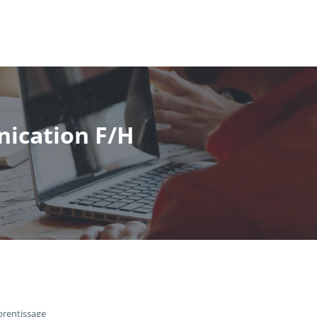
nication F/H
prentissage