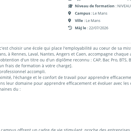
Niveau de formation
: NIVEAU
Campus
: Le Mans
Ville
: Le Mans
MàJ le
: 22/07/2026
c'est choisir une école qui place l'employabilité au coeur de sa mis
 à Rennes, Laval, Nantes, Angers et Caen, accompagne chaque ap
obtention d'un titre ou d'un diplôme reconnu : CAP, Bac Pro, BTS
 frais de formation à votre charge].
professionnel accompli.
imité, l'échange et le confort de travail pour apprendre efficacemen
ns leur domaine pour apprendre efficacement et évoluer avec les c
maines du :
ampus offrent un cadre de vie stimulant, proche des entreprises 