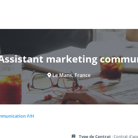
 Assistant marketing commu
Le Mans, France
ommunication F/H
Type de Contrat
: Contrat d'ap