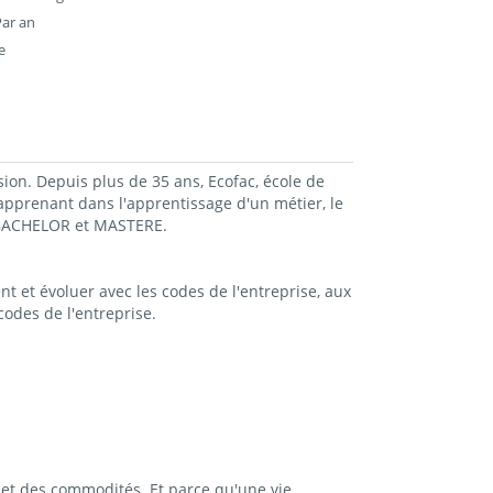
Par an
e
sion. Depuis plus de 35 ans, Ecofac, école de
prenant dans l'apprentissage d'un métier, le
, BACHELOR et MASTERE.
t et évoluer avec les codes de l'entreprise, aux
odes de l'entreprise.
et des commodités. Et parce qu'une vie