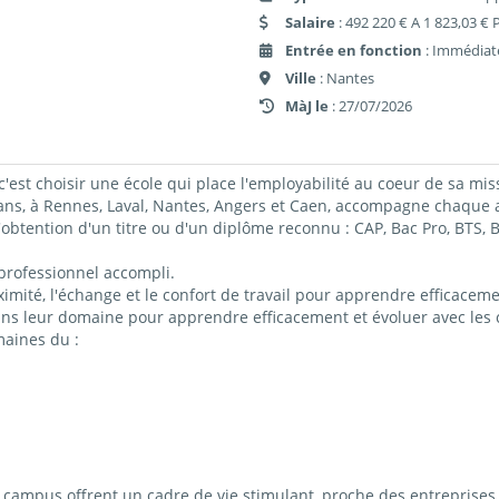
Salaire
: 492 220 € A 1 823,03 € 
Entrée en fonction
: Immédiat
Ville
: Nantes
MàJ le
: 27/07/2026
c'est choisir une école qui place l'employabilité au coeur de sa mis
 à Rennes, Laval, Nantes, Angers et Caen, accompagne chaque ap
obtention d'un titre ou d'un diplôme reconnu : CAP, Bac Pro, BTS
professionnel accompli.
imité, l'échange et le confort de travail pour apprendre efficacemen
ns leur domaine pour apprendre efficacement et évoluer avec les c
maines du :
ampus offrent un cadre de vie stimulant, proche des entreprises 