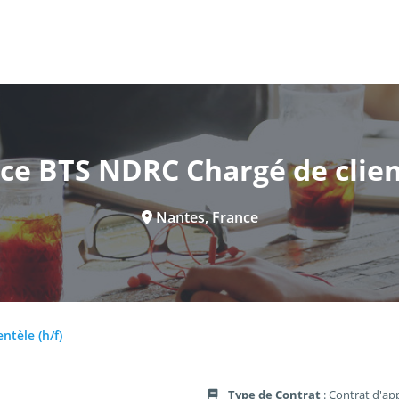
ce BTS NDRC Chargé de client
Nantes, France
ntèle (h/f)
Type de Contrat
: Contrat d'ap