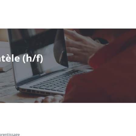
èle (h/f)
prentissage