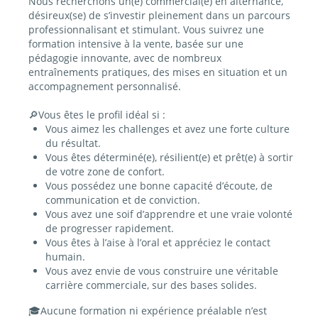
Nous recherchons un(e)
commercial(e) en alternance
,
désireux(se) de s’investir pleinement dans un parcours
professionnalisant et stimulant. Vous suivrez une
formation intensive à la vente
, basée sur une
pédagogie innovante, avec de nombreux
entraînements pratiques, des mises en situation et un
accompagnement personnalisé.
🔎
Vous êtes le profil idéal si :
Vous aimez les
challenges
et avez une forte
culture
du résultat
.
Vous êtes
déterminé(e)
,
résilient(e)
et prêt(e) à sortir
de votre zone de confort.
Vous possédez une bonne capacité d’
écoute
, de
communication
et de
conviction
.
Vous avez une
soif d’apprendre
et une vraie volonté
de progresser rapidement.
Vous êtes à l’aise à l’oral et appréciez le contact
humain.
Vous avez envie de vous construire une
véritable
carrière commerciale
, sur des bases solides.
🎓
Aucune formation ni expérience préalable n’est