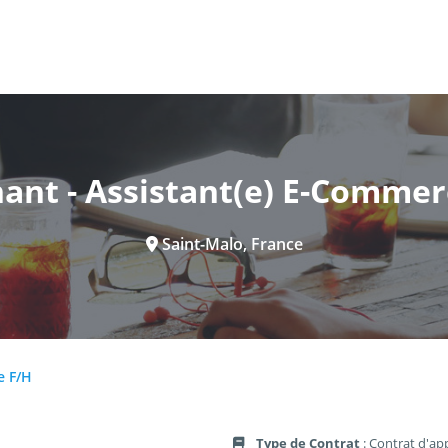
nant - Assistant(e) E-Commer
Saint-Malo, France
e F/H
Type de Contrat
: Contrat d'ap