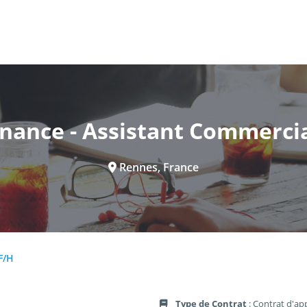
rnance - Assistant Commercia
Rennes, France
F/H
Type de Contrat
: Contrat d'ap