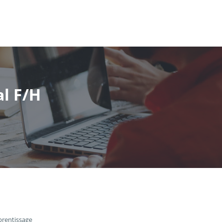
l F/H
prentissage