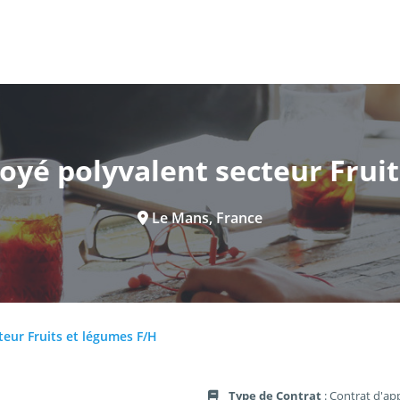
oyé polyvalent secteur Frui
Le Mans, France
teur Fruits et légumes F/H
Type de Contrat
: Contrat d'ap