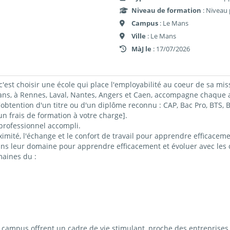
Niveau de formation
: Niveau 
Campus
: Le Mans
Ville
: Le Mans
MàJ le
: 17/07/2026
c'est choisir une école qui place l'employabilité au coeur de sa mis
 à Rennes, Laval, Nantes, Angers et Caen, accompagne chaque ap
obtention d'un titre ou d'un diplôme reconnu : CAP, Bac Pro, BTS
 frais de formation à votre charge].
professionnel accompli.
imité, l'échange et le confort de travail pour apprendre efficacemen
ns leur domaine pour apprendre efficacement et évoluer avec les c
maines du :
ampus offrent un cadre de vie stimulant, proche des entreprises 