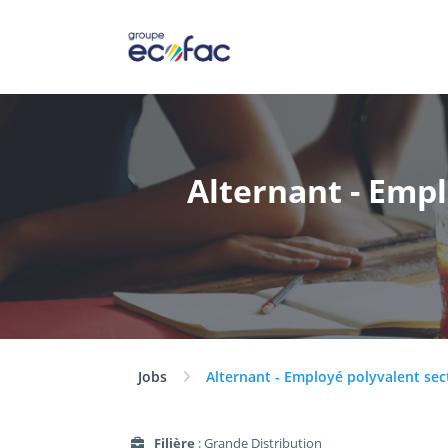
Alternant - Empl
Jobs
Alternant - Employé polyvalent sec
Filière
: Grande Distribution