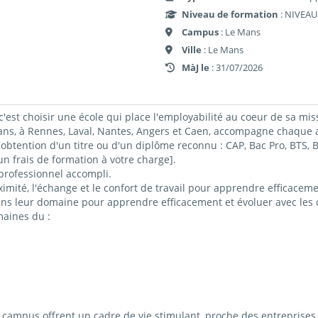
Niveau de formation
: NIVEAU
Campus
: Le Mans
Ville
: Le Mans
MàJ le
: 31/07/2026
c'est choisir une école qui place l'employabilité au coeur de sa mis
 à Rennes, Laval, Nantes, Angers et Caen, accompagne chaque ap
obtention d'un titre ou d'un diplôme reconnu : CAP, Bac Pro, BTS
 frais de formation à votre charge].
professionnel accompli.
imité, l'échange et le confort de travail pour apprendre efficacemen
ns leur domaine pour apprendre efficacement et évoluer avec les c
maines du :
ampus offrent un cadre de vie stimulant, proche des entreprises 