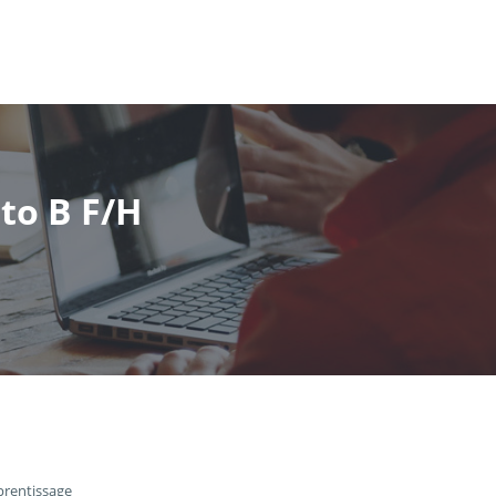
to B F/H
prentissage