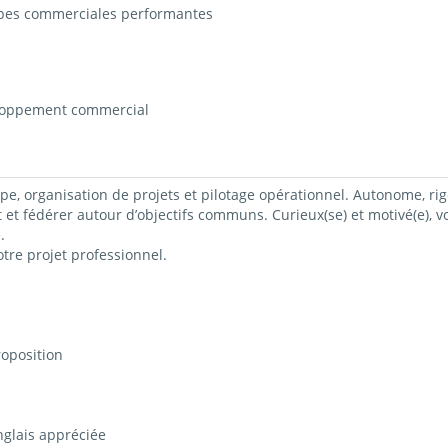
uipes commerciales performantes
loppement commercial
e, organisation de projets et pilotage opérationnel. Autonome, rig
et fédérer autour d’objectifs communs. Curieux(se) et motivé(e),
.
re projet professionnel.
roposition
anglais appréciée