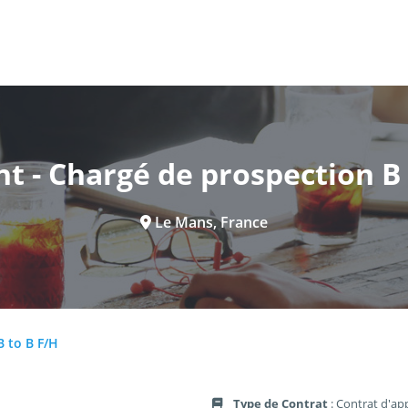
t - Chargé de prospection B 
Le Mans, France
B to B F/H
Type de Contrat
: Contrat d'ap