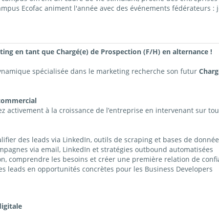
campus Ecofac animent l'année avec des événements fédérateurs : j
ing en tant que Chargé(e) de Prospection (F/H) en alternance !
dynamique spécialisée dans le marketing recherche son futur
Charg
 commercial
z activement à la croissance de l’entreprise en intervenant sur tou
alifier des leads via LinkedIn, outils de scraping et bases de donnée
mpagnes via email, LinkedIn et stratégies outbound automatisées
on, comprendre les besoins et créer une première relation de conf
es leads en opportunités concrètes pour les Business Developers
igitale