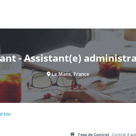
ant - Assistant(e) administra
Le Mans, France
if F/H
Type de Contrat
: Contrat d'ap