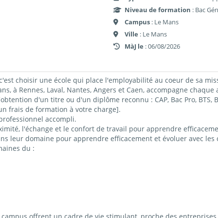
Niveau de formation
: Bac Gén
Campus
: Le Mans
Ville
: Le Mans
MàJ le
: 06/08/2026
c'est choisir une école qui place l'employabilité au coeur de sa mis
 à Rennes, Laval, Nantes, Angers et Caen, accompagne chaque ap
obtention d'un titre ou d'un diplôme reconnu : CAP, Bac Pro, BTS
 frais de formation à votre charge].
professionnel accompli.
imité, l'échange et le confort de travail pour apprendre efficacemen
ns leur domaine pour apprendre efficacement et évoluer avec les c
maines du :
ampus offrent un cadre de vie stimulant, proche des entreprises 