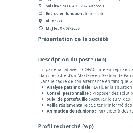
Salaire
: 783 € A 1 823 € Par mois
Entrée en fonction
: Immédiate
Ville
: Caen
MàJ le
: 07/08/2026
Présentation de la société
Description du poste (wp)
En partenariat avec ECOFAC, une entreprise spé
dans le cadre d’un Mastere en Gestion de Patr
Dans le cadre de son alternance en tant que Ge
Analyse patrimoniale :
Évaluer la situation
Conseil personnalisé :
Proposer des solution
Suivi de portefeuille :
Assurer le suivi des 
Veille réglementaire :
Se tenir informé des é
Animation de réunions :
Participer à des r
Profil recherché (wp)