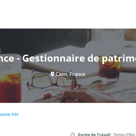
nce - Gestionnaire de patrim
Caen, France
moine F/H
Durée de Travail
: Temps Plein