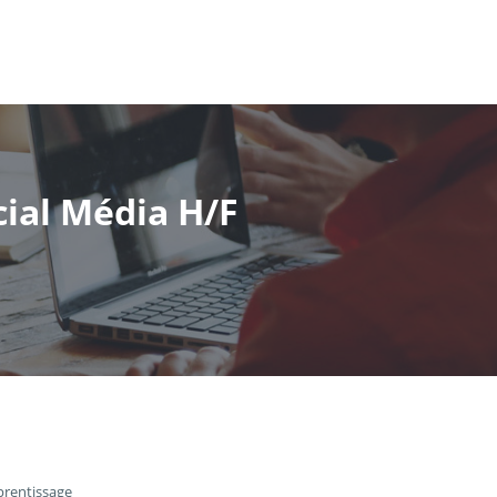
ial Média H/F
prentissage