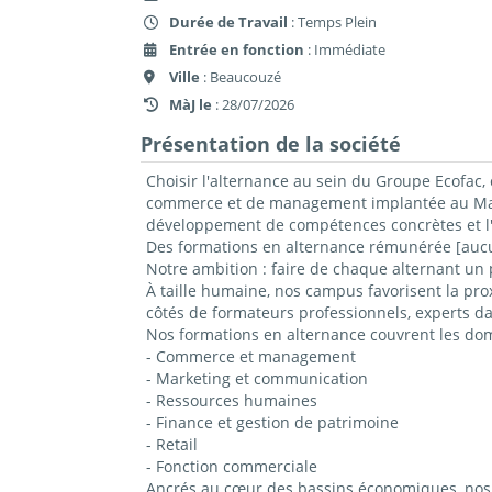
Durée de Travail
: Temps Plein
Entrée en fonction
: Immédiate
Ville
: Beaucouzé
MàJ le
: 28/07/2026
Présentation de la société
Choisir l'alternance au sein du Groupe Ecofac, 
commerce et de management implantée au Mans,
développement de compétences concrètes et l'
Des formations en alternance rémunérée [aucun
Notre ambition : faire de chaque alternant un 
À taille humaine, nos campus favorisent la prox
côtés de formateurs professionnels, experts da
Nos formations en alternance couvrent les do
- Commerce et management
- Marketing et communication
- Ressources humaines
- Finance et gestion de patrimoine
- Retail
- Fonction commerciale
Ancrés au cœur des bassins économiques, nos c