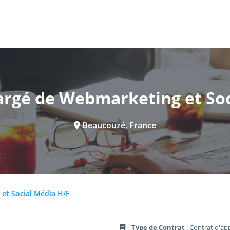
argé de Webmarketing et Soc
Beaucouzé, France
et Social Média H/F
Type de Contrat
: Contrat d'ap