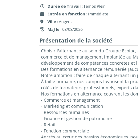
Durée de Travail
: Temps Plein
Entrée en fonction
: Immédiate
Ville
: Angers
MàJ le
: 08/08/2026
Présentation de la société
Choisir l'alternance au sein du Groupe Ecofac, 
commerce et de management implantée au Mans,
développement de compétences concrètes et l'
Des formations en alternance rémunérée [aucun
Notre ambition : faire de chaque alternant un 
À taille humaine, nos campus favorisent la prox
côtés de formateurs professionnels, experts da
Nos formations en alternance couvrent les do
- Commerce et management
- Marketing et communication
- Ressources humaines
- Finance et gestion de patrimoine
- Retail
- Fonction commerciale
Ancrés au cœur des bassins économiques, nos c