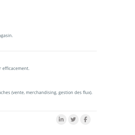
agasin.
r efficacement.
âches (vente, merchandising, gestion des flux).