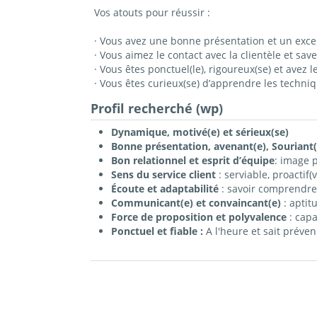
Vos atouts pour réussir :
· Vous avez une bonne présentation et un excel
· Vous aimez le contact avec la clientèle et sav
· Vous êtes ponctuel(le), rigoureux(se) et avez l
· Vous êtes curieux(se) d’apprendre les techni
Profil recherché (wp)
Dynamique, motivé(e) et sérieux(se)
Bonne présentation, avenant(e),
Souriant
Bon relationnel et esprit d’équipe
: image p
Sens du service client
: serviable, proactif(v
Écoute et adaptabilité
: savoir comprendre e
Communicant(e) et convaincant(e)
: aptit
Force de proposition et polyvalence
: capa
Ponctuel et fiable :
A l'heure et sait préve