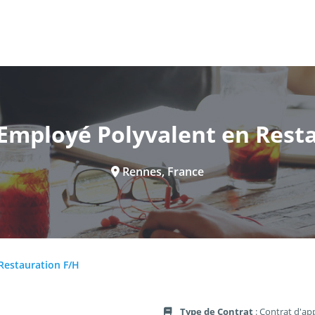
 Employé Polyvalent en Rest
Rennes, France
Restauration F/H
Type de Contrat
: Contrat d'ap