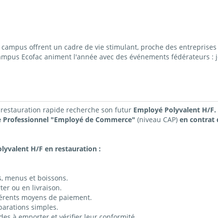
ampus offrent un cadre de vie stimulant, proche des entreprises 
campus Ecofac animent l'année avec des événements fédérateurs : j
 restauration rapide recherche son futur
Employé Polyvalent H/F.
e Professionnel "Employé de Commerce"
(niveau CAP)
en contrat 
lyvalent H/F en restauration :
ts, menus et boissons.
er ou en livraison.
fférents moyens de paiement.
parations simples.
es à emporter et vérifier leur conformité.