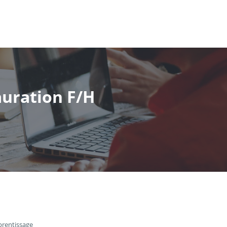
auration F/H
prentissage