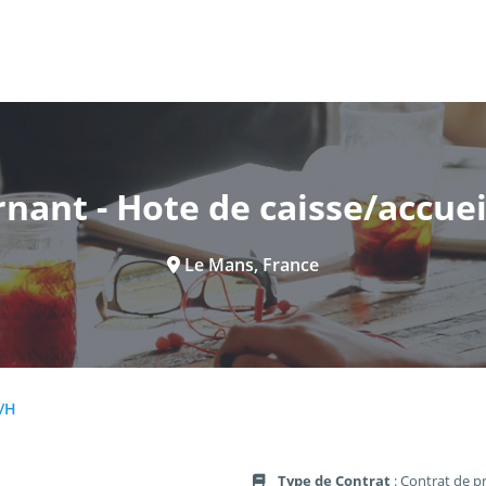
rnant - Hote de caisse/accuei
Le Mans, France
F/H
Type de Contrat
: Contrat de p