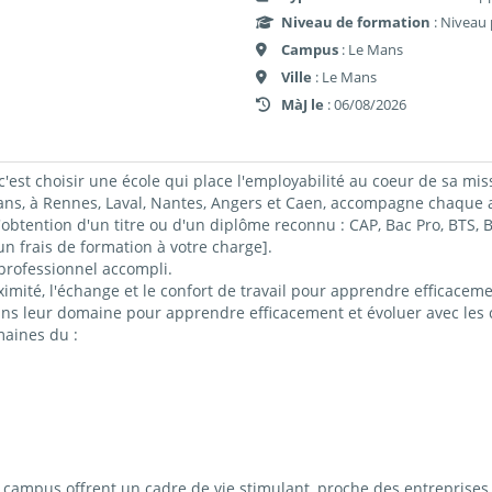
Niveau de formation
: Niveau 
Campus
: Le Mans
Ville
: Le Mans
MàJ le
: 06/08/2026
c'est choisir une école qui place l'employabilité au coeur de sa mis
 à Rennes, Laval, Nantes, Angers et Caen, accompagne chaque ap
obtention d'un titre ou d'un diplôme reconnu : CAP, Bac Pro, BTS
 frais de formation à votre charge].
professionnel accompli.
imité, l'échange et le confort de travail pour apprendre efficacemen
ns leur domaine pour apprendre efficacement et évoluer avec les c
maines du :
ampus offrent un cadre de vie stimulant, proche des entreprises 