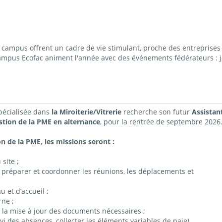
ampus offrent un cadre de vie stimulant, proche des entreprises 
campus Ecofac animent l'année avec des événements fédérateurs : j
spécialisée dans
la Miroiterie/Vitrerie
recherche son futur
Assistant
stion de la PME en alternance
, pour la rentrée de septembre 2026
n de la PME, les missions seront :
site ;
e : préparer et coordonner les réunions, les déplacements et
 et d’accueil ;
ne ;
et la mise à jour des documents nécessaires ;
ivi des absences, collecter les éléments variables de paie)