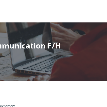
mmunication F/H
prentissage