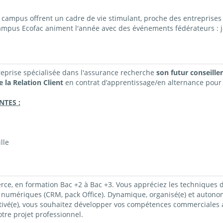
ampus offrent un cadre de vie stimulant, proche des entreprises 
campus Ecofac animent l'année avec des événements fédérateurs : j
reprise spécialisée dans
l'assurance
recherche
son futur
conseiller
 la Relation Client
en contrat
d’apprentissage/en alternance pour 
NTES :
lle
e, en formation Bac +2 à Bac +3. Vous appréciez les techniques de v
ls numériques (CRM, pack Office). Dynamique, organisé(e) et auton
motivé(e), vous souhaitez développer vos compétences commerciales
re projet professionnel.