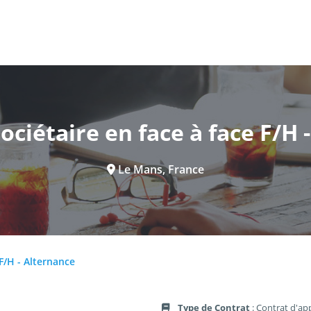
sociétaire en face à face F/H 
Le Mans, France
 F/H - Alternance
Type de Contrat
: Contrat d'ap