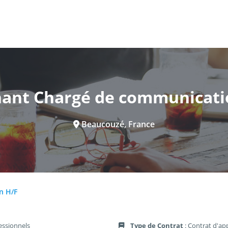
nant Chargé de communicati
Beaucouzé, France
n H/F
essionnels
Type de Contrat
: Contrat d'ap