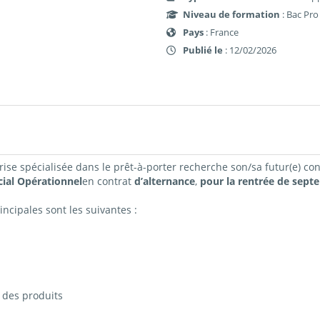
Niveau de formation
: Bac Pro
Pays
: France
Publié le
: 12/02/2026
se spécialisée dans le prêt-à-porter recherche son/sa futur(e) cons
al Opérationnel
en contrat
d’alternance
,
pour la rentrée de sept
incipales sont les suivantes :
n des produits