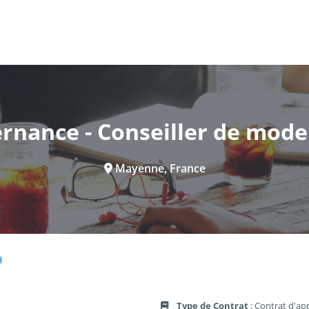
ernance - Conseiller de mode
Mayenne, France
H
Type de Contrat
: Contrat d'ap